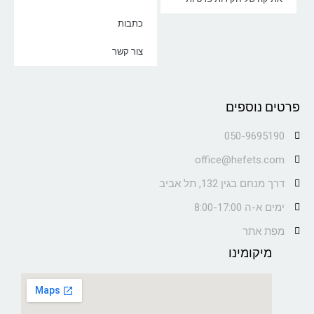
כתבות
צור קשר
פרטים נוספים
050-9695190
office@hefets.com
דרך מנחם בגין 132, תל אביב
ימים א-ה 8:00-17:00
מפת אתר
מיקומינו