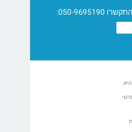
050-9695:
היא
רטי
ח