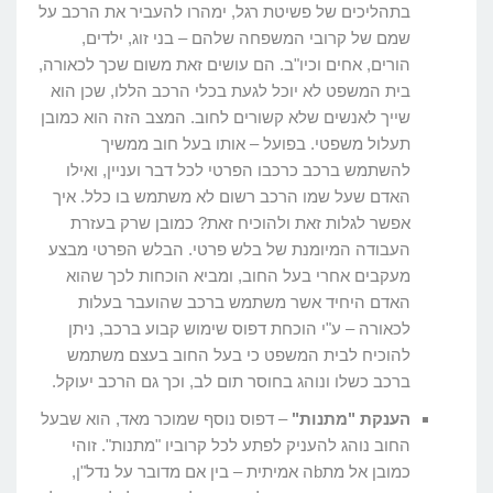
בתהליכים של פשיטת רגל, ימהרו להעביר את הרכב על
שמם של קרובי המשפחה שלהם – בני זוג, ילדים,
הורים, אחים וכיו"ב. הם עושים זאת משום שכך לכאורה,
בית המשפט לא יוכל לגעת בכלי הרכב הללו, שכן הוא
שייך לאנשים שלא קשורים לחוב. המצב הזה הוא כמובן
תעלול משפטי. בפועל – אותו בעל חוב ממשיך
להשתמש ברכב כרכבו הפרטי לכל דבר ועניין, ואילו
האדם שעל שמו הרכב רשום לא משתמש בו כלל. איך
אפשר לגלות זאת ולהוכיח זאת? כמובן שרק בעזרת
העבודה המיומנת של בלש פרטי. הבלש הפרטי מבצע
מעקבים אחרי בעל החוב, ומביא הוכחות לכך שהוא
האדם היחיד אשר משתמש ברכב שהועבר בעלות
לכאורה – ע"י הוכחת דפוס שימוש קבוע ברכב, ניתן
להוכיח לבית המשפט כי בעל החוב בעצם משתמש
ברכב כשלו ונוהג בחוסר תום לב, וכך גם הרכב יעוקל.
הענקת "מתנות"
– דפוס נוסף שמוכר מאד, הוא שבעל
החוב נוהג להעניק לפתע לכל קרוביו "מתנות". זוהי
כמובן אל מתbה אמיתית – בין אם מדובר על נדל"ן,