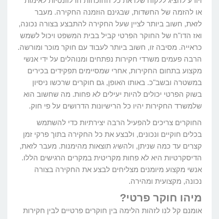
ויודע להציג ללקוח שלו את כל ההוכחות הרלוונטיות לאימות
או להזמה של החשדות, שבגינם הוזמנה החקירה. מעבר
לזאת, חשוב ביותר לציין שעל החקירה להתבצע בצורה נכונה,
ואז הדו"ח של החוקר הפרטי קביל בבית המשפט ויכול לשמש
כראייה. מסיבה זו, חשוב ביותר לעבוד עם חוקר מוכר ומורשה.
הרבה פעמים משרדי חקירות נפתחים ומנוהלים על ידי אנשי
מקצוע בתחום החקירות, אחרי שמסיימים תפקידים בכירים
במשטרה ובשב"כ. באותו האופן, גם חוקרים שרכשו ניסיון
בשוק הפרטי יכולים להיות יעילים לא פחות. מה שחשוב הוא
שלמשרד החקירות יהיו כל הרישיונות הדרושים על פי חוק.
החוקרים צריכים להפעיל הרבה יצירתיות כדי להשתמש
בכלים חוקיים ונכונים, ולבצע את כל החקירה בתוך פרקי זמן
קצרים עד כמה שניתן, ולהשיג תוצאות מהימנות. מעבר לזאת,
הדיסקרטיות היא לא פחות מקריטית במקרים הרגישים הללו.
אנשי מקצוע מיומנים מצליחים לבצע את החקירה בצורה
נכונה, מקצועית ומהירה.
מיהו חוקר פרטי?
אומנם קל לנו לזהות הלימה בין חוקרים פרטיים לבין חקירות